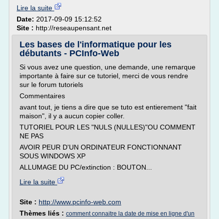
Lire la suite
Date:
2017-09-09 15:12:52
Site :
http://reseaupensant.net
Les bases de l'informatique pour les
débutants - PCInfo-Web
Si vous avez une question, une demande, une remarque
importante à faire sur ce tutoriel, merci de vous rendre
sur le forum tutoriels
Commentaires
avant tout, je tiens a dire que se tuto est entierement "fait
maison", il y a aucun copier coller.
TUTORIEL POUR LES "NULS (NULLES)"OU COMMENT
NE PAS
AVOIR PEUR D'UN ORDINATEUR FONCTIONNANT
SOUS WINDOWS XP
ALLUMAGE DU PC/extinction : BOUTON...
Lire la suite
Site :
http://www.pcinfo-web.com
Thèmes liés :
comment connaitre la date de mise en ligne d'un