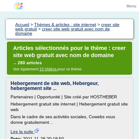
Menu
Accueil
>
Thèmes & articles : site internet
>
creer site
web gratuit
>
creer site web gratuit avec nom de
domaine
Articles sélectionnés pour le thème : creer
site web gratuit avec nom de domaine
280 articles
→
Voir également
15 Vidéos
pour ce thème
Hebergement de site web, Hebergeur,
hebergement site ...
Partenaires | Opportunité | Site créé par HOSTHEBER
Hebergement gratuit site internet | Hebergement gratuit site
web
Dans le cadre de ses activités sociales, Cowebs vous
donne gratuitement...
Lire la suite
Date:
2011-11-28 20:19:50