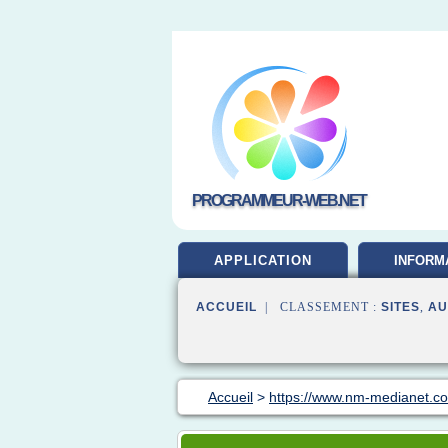
PROGRAMMEUR-WEB.NET
APPLICATION
INFORM
DEVELOP
ACCUEIL
| CLASSEMENT :
SITES
,
AU
Accueil
>
https://www.nm-medianet.c