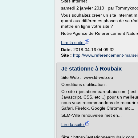
Sites Internet
samedi 2 janvier 2010 , par Tommykno
Vous souhaitez créer un site Internet 
quant aux différentes phases de sa réa
mettre en ligne votre site ?
Notre Agence de Référencement Naturel
Lire la suite
Date:
2018-04-16 04:09:32
Site :
http://www.referencement-marsei
Je stationne à Roubaix
Site Web : www.ld-web.eu
Conditions d'utilisation :
Ce site ( jestationnearoubaix.com ) e
Javascript, CSS, etc...) pour un meilleu
nous vous recommandons de recourir à
Safari, Firefox, Google Chrome, etc...
SEM-Ville renouvelée met en...
Lire la suite
Site :
https://jestationnearoubaix.com