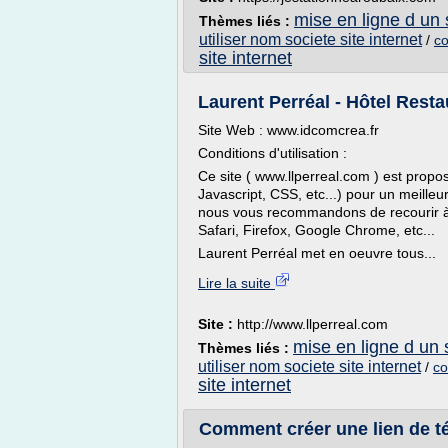
mise en ligne d un s
Thèmes liés :
utiliser nom societe site internet
/
co
site internet
Laurent Perréal - Hôtel Resta
Site Web : www.idcomcrea.fr
Conditions d'utilisation :
Ce site ( www.llperreal.com ) est pro
Javascript, CSS, etc...) pour un meilleu
nous vous recommandons de recourir à
Safari, Firefox, Google Chrome, etc...
Laurent Perréal met en oeuvre tous...
Lire la suite
Site :
http://www.llperreal.com
mise en ligne d un s
Thèmes liés :
utiliser nom societe site internet
/
co
site internet
Comment créer une lien de t