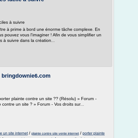
ciles à suivre
raître à prime à bord une énorme tâche complexe. En
s pouvez vous l'imaginer ! Afin de vous simplifier un
s à suivre dans la création...
e - bringdownie6.com
orter plainte contre un site ?? (Résolu) » Forum -
contre un site ? » Forum - Vos droits sur...
/
/
 un site internet
porter plainte
plainte contre site vente internet