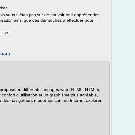
cker
mais vous n'êtes pas sur de pouvoir tout appréhender
lisation ainsi que des démarches à effectuer pour
 se...
lle.eu
st proposé en différents langages web (HTML, HTML5,
r confort d'utilisation et un graphisme plus agréable,
 des navigateurs modernes comme Internet explorer,