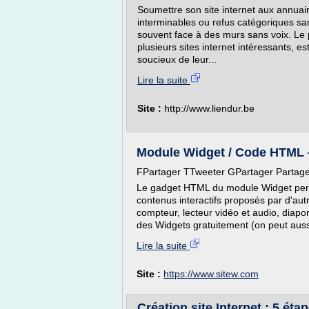
Soumettre son site internet aux annuair
interminables ou refus catégoriques sa
souvent face à des murs sans voix. Le 
plusieurs sites internet intéressants, e
soucieux de leur...
Lire la suite
Site :
http://www.liendur.be
Module Widget / Code HTML
FPartager TTweeter GPartager Partag
Le gadget HTML du module Widget permet
contenus interactifs proposés par d'autr
compteur, lecteur vidéo et audio, diapo
des Widgets gratuitement (on peut auss
Lire la suite
Site :
https://www.sitew.com
Création site Internet : 5 étap