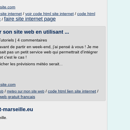
site.com
site internet
/
voir code html site internet
/
code html
faire site internet page
t
/
on site web en utilisant ...
Tutoriels | 4 commentaires
avant de partir en week-end, j'ai pensé à vous ! Je me
ait pas un petit service web qui permettrait d'intégrer
t c'est le cas !
icher les prévisions météo serait...
site.com
/
/
code html lien site internet
/
web
meteo sur mon site web
web gratuit francais
t-marseille.eu
lle.