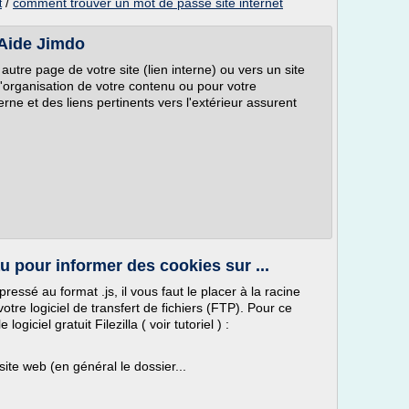
/
comment trouver un mot de passe site internet
t
 Aide Jimdo
autre page de votre site (lien interne) ou vers un site
 l'organisation de votre contenu ou pour votre
rne et des liens pertinents vers l'extérieur assurent
 pour informer des cookies sur ...
essé au format .js, il vous faut le placer à la racine
votre logiciel de transfert de fichiers (FTP). Pour ce
ogiciel gratuit Filezilla ( voir tutoriel ) :
site web (en général le dossier...