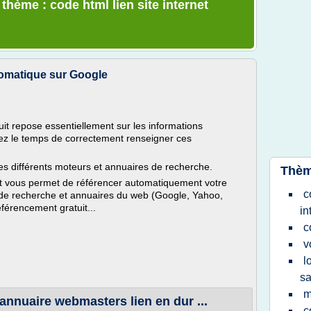
 thème : code html lien site internet
omatique sur Google
it repose essentiellement sur les informations
enez le temps de correctement renseigner ces
es différents moteurs et annuaires de recherche.
Thèm
t vous permet de référencer automatiquement votre
c
 de recherche et annuaires du web (Google, Yahoo,
éférencement gratuit...
in
c
v
l
s
m
nnuaire webmasters lien en dur ...
c