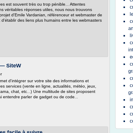
es est souvent très ou trop pénible... Attentes
c
ns véritables réponses utiles, nous nous trouvons
l
projet d'Emile Vardanian, référenceur et webmaster de
st d'établir des liens plus humains entre les webmasters
c
an
l
c
in
e
c
 — SiteW
gr
er
c
 d'intégrer sur votre site des informations et
c
es services (vente en ligne, actualités, météo, jeux,
rama, chat, etc...) Une multitude de sites proposent
gr
i entendre parler de gadget ou de code...
i
c
c
c
es facile à suivre