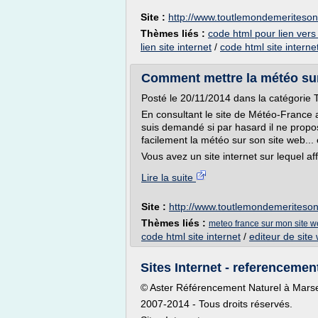
Site :
http://www.toutlemondemeriteson
Thèmes liés :
code html pour lien vers 
lien site internet
/
code html site interne
Comment mettre la météo sur s
Posté le 20/11/2014 dans la catégorie 
En consultant le site de Météo-France 
suis demandé si par hasard il ne propos
facilement la météo sur son site web... e
Vous avez un site internet sur lequel aff
Lire la suite
Site :
http://www.toutlemondemeriteson
Thèmes liés :
meteo france sur mon site 
code html site internet
/
editeur de site 
Sites Internet - referencemen
© Aster Référencement Naturel à Marsei
2007-2014 - Tous droits réservés.