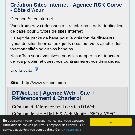
Création Sites Internet - Agence RSK Corse
- Côte d'Azur
Création Sites Internet
Vous trouverez ci-dessous à titre informatif notre tarification
de base pour 5 types de sites Internet.
Il s'agit de packs de base pour la création de différents
types de sites Internet auxquels nous pouvons ajouter des
fonctionnalités selon vos besoins.
Nos offres sont évolutives, nous les adaptons en fonction
de vos problématiques, vos contraintes et vos demandes...
Lire la suite
Site :
http://www.rskcom.com
DTWeb.be | Agence Web - Site +
Référencement à Charleroi
Création et Référencement de sites DTWeb
Création de site HTML 5 & Web Mobile - SEO & VSEO -
Suivi & Evolution
En poursuivant votre navigation sur ce site, vous acceptez
X
l'utilisation de cookies pour vous proposer des contenus et
Agence web - Création de sites internet, création de sites
services adaptés à vos centres d'intérêts.
En savoir plus
mobiles et sites html5,