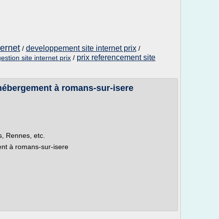
ternet
developpement site internet prix
/
/
prix referencement site
estion site internet prix
/
t hébergement à romans-sur-isere
es, Rennes, etc.
ent à romans-sur-isere