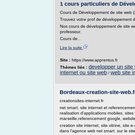
1 cours particuliers de Dével
Cours de Développement de site web (
Trouvez votre prof de développement de
Nos cours de développement de site web
professeur.
Cours de...
Lire la suite
Site :
https://www.apprentus.fr
developper un site
Thèmes liés :
internet ou site web
web site i
/
Bordeaux-creation-site-web.fr 
creationsites-internet.fr
net smart, site internet et referenceme
realisation d'applications mobiles, site
marseille,referencement google, webdesi
creation site internet, site vitrine, si
dans l'agence web net smart. sur le site c