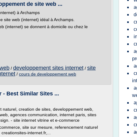
oppement de site web ...
a
internet) à Archamps
d
 site web (internet) idéal à Archamps.
c
 (internet) se donnent à domicile ou chez le
c
i
c
a
pr
a
 web
developpement sites internet
site
/
/
nternet
c
/
cours de developpement web
in
a
- Best Similar Sites ...
w
a
nt naturel, creation de sites, developpement web,
c
s web, agences communication, internet paris, sites
a
gn. - site internet vitrine et e-commerce
c
te e-commerce, site sur mesure, referencement naturel
a
reationsites-internet.fr,...