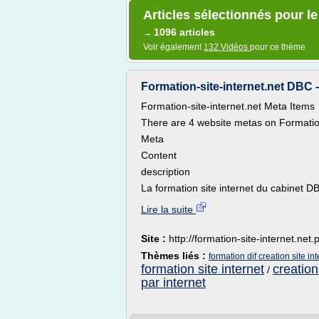
Articles sélectionnés pour l
1096 articles
→
Voir également
132 Vidéos
pour ce thème
Formation-site-internet.net DBC - 
Formation-site-internet.net Meta Items
There are 4 website metas on Formation
Meta
Content
description
La formation site internet du cabinet DB
Lire la suite
Site :
http://formation-site-internet.ne
Thèmes liés :
formation dif creation site int
formation site internet
creation
/
par internet