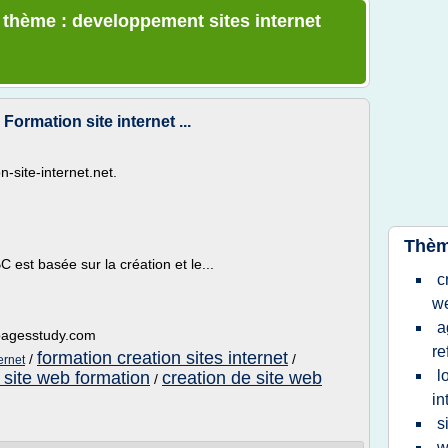
e thème : developpement sites internet
Formation site internet ...
-site-internet.net.
Thèm
C est basée sur la création et le...
c
w
a
t.pagesstudy.com
re
formation creation sites internet
/
/
ernet
l
 site web formation
creation de site web
/
in
s
w