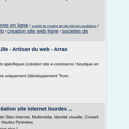
ente en ligne
/
/
societe de creation de site internet casablanca
eb
creation site web ligne
societes de
/
/
ille - Artisan du web - Arras
 spécifiques (création site e-commerce / boutique en
re uniquement (développement "from...
tion site internet lourdes ...
 Sites Internet, Multimédia, Identité visuelle, Conseil
s Hautes Pyrénées.
ien plus !