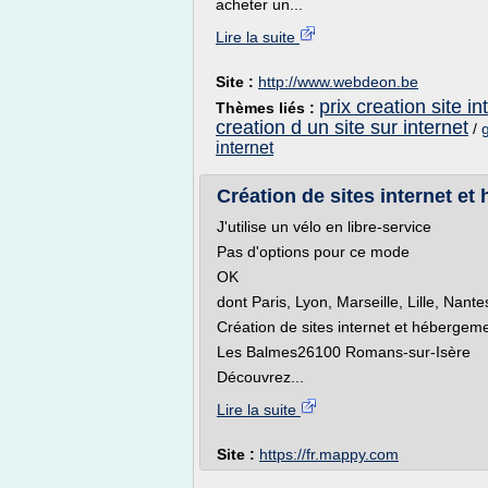
acheter un...
Lire la suite
Site :
http://www.webdeon.be
prix creation site in
Thèmes liés :
creation d un site sur internet
/
g
internet
Création de sites internet e
J'utilise un vélo en libre-service
Pas d'options pour ce mode
OK
dont Paris, Lyon, Marseille, Lille, Nant
Création de sites internet et hébergem
Les Balmes26100 Romans-sur-Isère
Découvrez...
Lire la suite
Site :
https://fr.mappy.com