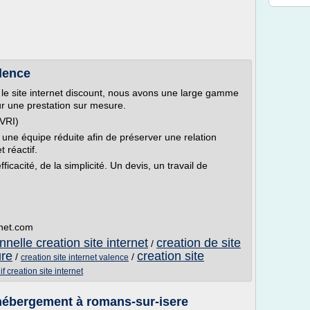
alence
t le site internet discount, nous avons une large gamme
r une prestation sur mesure.
(VRI)
 une équipe réduite afin de préserver une relation
t réactif.
icacité, de la simplicité. Un devis, un travail de
rnet.com
nelle creation site internet
creation de site
/
ure
creation site
/
/
creation site internet valence
f creation site internet
t hébergement à romans-sur-isere