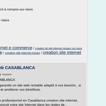
ent à romans-sur-isere
-Isère
ternet e commerce
/
creation de site internet romans sur isere
ce
creation site internet
/
/
creation site internet roman
e web CASABLANCA
nr =====
CASABLANCA
garantie un site web rentable adapté à vos besoins , si
 et améliorer vos bénéfices.
b professionnel en Casablanca creation site internet,
nçoit votre site Internet dans les régles de...