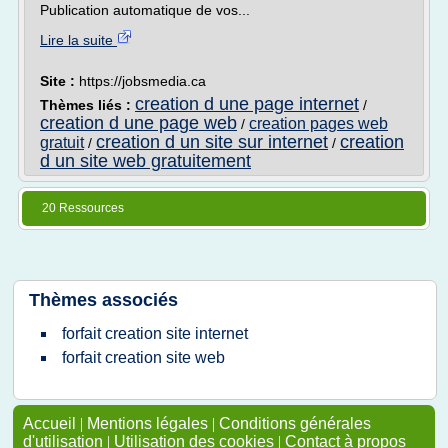
Publication automatique de vos...
Lire la suite
Site :
https://jobsmedia.ca
creation d une page internet
Thèmes liés :
/
creation d une page web
creation pages web
/
creation d un site sur internet
creation
gratuit
/
/
d un site web gratuitement
20 Ressources
Thèmes associés
forfait creation site internet
forfait creation site web
Accueil
|
Mentions légales
|
Conditions générales
d'utilisation
|
Utilisation des cookies
|
Contact à propos