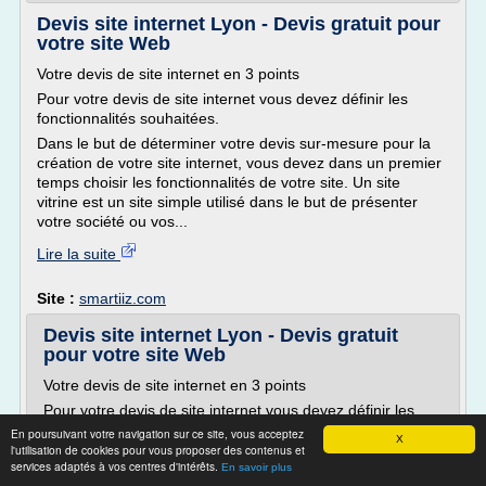
Devis site internet Lyon - Devis gratuit pour
votre site Web
Votre devis de site internet en 3 points
Pour votre devis de site internet vous devez définir les
fonctionnalités souhaitées.
Dans le but de déterminer votre devis sur-mesure pour la
création de votre site internet, vous devez dans un premier
temps choisir les fonctionnalités de votre site. Un site
vitrine est un site simple utilisé dans le but de présenter
votre société ou vos...
Lire la suite
Site :
smartiiz.com
Devis site internet Lyon - Devis gratuit
pour votre site Web
Votre devis de site internet en 3 points
Pour votre devis de site internet vous devez définir les
fonctionnalités souhaitées.
En poursuivant votre navigation sur ce site, vous acceptez
X
l'utilisation de cookies pour vous proposer des contenus et
Dans le but de déterminer votre devis sur-mesure pour la
services adaptés à vos centres d'intérêts.
En savoir plus
création de votre site internet, vous devez dans un