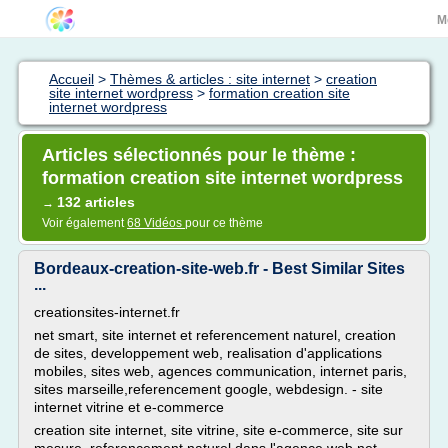
M
Accueil
>
Thèmes & articles : site internet
>
creation
site internet wordpress
>
formation creation site
internet wordpress
Articles sélectionnés pour le thème :
formation creation site internet wordpress
132 articles
→
Voir également
68 Vidéos
pour ce thème
Bordeaux-creation-site-web.fr - Best Similar Sites
...
creationsites-internet.fr
net smart, site internet et referencement naturel, creation
de sites, developpement web, realisation d'applications
mobiles, sites web, agences communication, internet paris,
sites marseille,referencement google, webdesign. - site
internet vitrine et e-commerce
creation site internet, site vitrine, site e-commerce, site sur