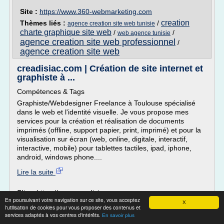
Site :
https://www.360-webmarketing.com
creation
Thèmes liés :
/
agence creation site web tunisie
charte graphique site web
/
/
web agence tunisie
agence creation site web professionnel
/
agence creation site web
creadisiac.com | Création de site internet et
graphiste à ...
Compétences & Tags
Graphiste/Webdesigner Freelance à Toulouse spécialisé
dans le web et l'identité visuelle. Je vous propose mes
services pour la création et réalisation de documents
imprimés (offline, support papier, print, imprimé) et pour la
visualisation sur écran (web, online, digitale, interactif,
interactive, mobile) pour tablettes tactiles, ipad, iphone,
android, windows phone....
Lire la suite
Site :
https://www.creadisiac.com
En poursuivant votre navigation sur ce site, vous acceptez
X
l'utilisation de cookies pour vous proposer des contenus et
Conception de site web à Montréal |
services adaptés à vos centres d'intérêts.
En savoir plus
Création de site ...