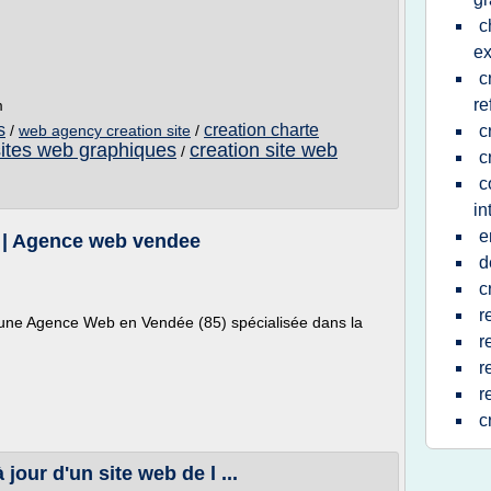
c
e
c
re
m
s
creation charte
/
web agency creation site
/
c
sites web graphiques
creation site web
/
c
c
in
e
e | Agence web vendee
d
c
r
t une Agence Web en Vendée (85) spécialisée dans la
r
r
r
c
jour d'un site web de l ...