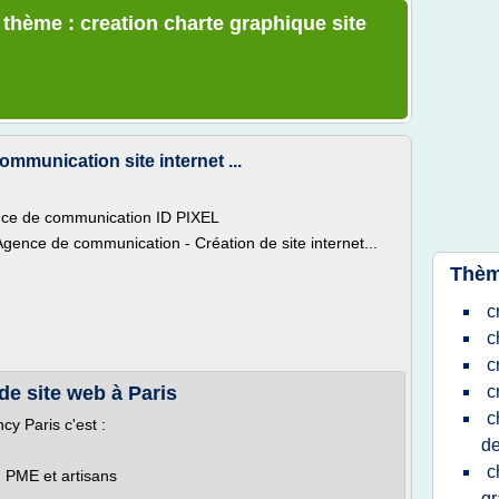
 thème : creation charte graphique site
mmunication site internet ...
nce de communication ID PIXEL
Agence de communication - Création de site internet...
Thèm
c
c
c
de site web à Paris
c
c
y Paris c'est :
de
c
, PME et artisans
gr