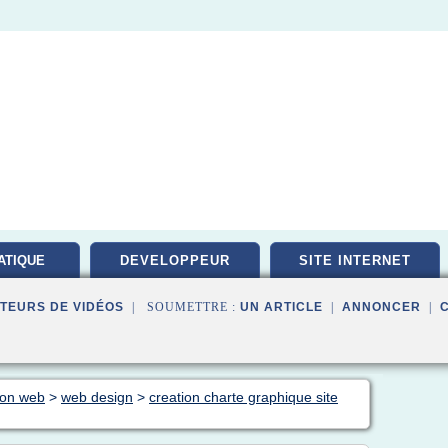
ATIQUE
DEVELOPPEUR
SITE INTERNET
PEMENT
TEURS DE VIDÉOS
| SOUMETTRE :
UN ARTICLE
|
ANNONCER
|
tion web
>
web design
>
creation charte graphique site