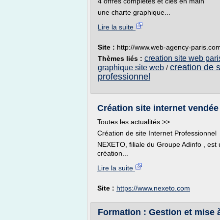
4 offres complètes et clés en main
une charte graphique...
Lire la suite
Site :
http://www.web-agency-paris.co
creation site web pari
Thèmes liés :
creation de 
graphique site web
/
professionnel
Création site internet vendé
Toutes les actualités >>
Création de site Internet Professionnel
NEXETO, filiale du Groupe Adinfo , es
création...
Lire la suite
Site :
https://www.nexeto.com
Formation : Gestion et mise à 