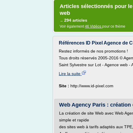
Articles sélectionnés pour le
web
294 articles
→
Voir également
46 Vidéos
pour ce thème
Références ID Pixel Agence de Co
Restez informés de nos promotions !
Tous droits réservés 2005-2016 © Age
Saint Sylvestre sur Lot - Agence web - 
Lire la suite
Site :
http://www.id-pixel.com
Web Agency Paris : création 
La création de site Web avec Web Agenc
simple et rapide
des sites web à tarifs adaptés aux TPE