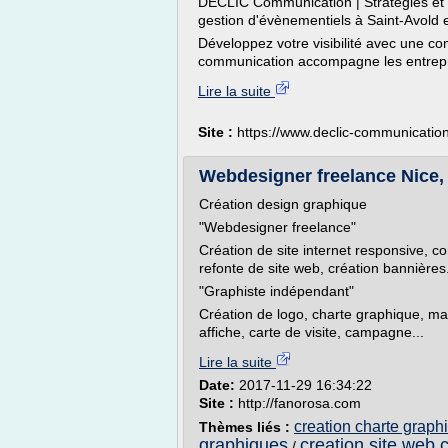
DECLIC Communication | Stratégies et c
gestion d'évènementiels à Saint-Avold 
Développez votre visibilité avec une co
communication accompagne les entreprise
Lire la suite
Site :
https://www.declic-communicatio
Webdesigner freelance Nice,
Création design graphique
"Webdesigner freelance"
Création de site internet responsive, 
refonte de site web, création bannières.
"Graphiste indépendant"
Création de logo, charte graphique, maq
affiche, carte de visite, campagne...
Lire la suite
Date:
2017-11-29 16:34:22
Site :
http://fanorosa.com
creation charte graph
Thèmes liés :
graphiques
creation site web 
/