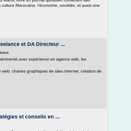
du Maroc offre un journal quotidien contenant des
la culture Marocaine, l'économie, sociétés, et aussi une
elance et DA Directeur ...
deaux
périmenté avec expérience en agence web, les
le web, chartes graphiques de sites internet, création de
égies et conseils en ...