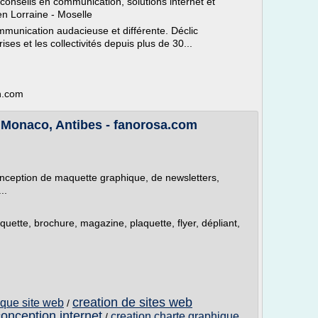
onseils en communication, solutions internet et
en Lorraine - Moselle
mmunication audacieuse et différente. Déclic
s et les collectivités depuis plus de 30...
n.com
 Monaco, Antibes - fanorosa.com
conception de maquette graphique, de newsletters,
..
uette, brochure, magazine, plaquette, flyer, dépliant,
creation de sites web
ique site web
/
conception internet
creation charte graphique
/