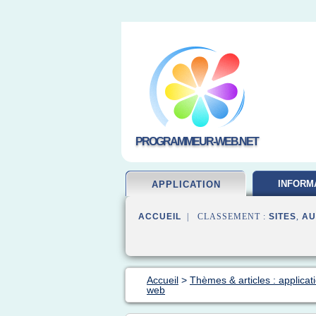
PROGRAMMEUR-WEB.NET
INFORM
APPLICATION
DEVELOP
ACCUEIL
| CLASSEMENT :
SITES
,
AU
Accueil
>
Thèmes & articles : applica
web