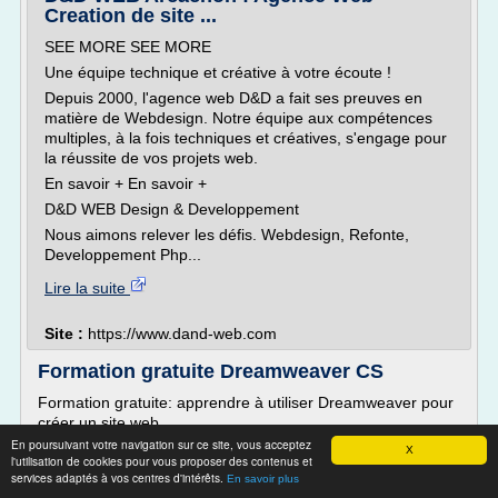
Creation de site ...
SEE MORE SEE MORE
Une équipe technique et créative à votre écoute !
Depuis 2000, l'agence web D&D a fait ses preuves en
matière de Webdesign. Notre équipe aux compétences
multiples, à la fois techniques et créatives, s'engage pour
la réussite de vos projets web.
En savoir + En savoir +
D&D WEB Design & Developpement
Nous aimons relever les défis. Webdesign, Refonte,
Developpement Php...
Lire la suite
Site :
https://www.dand-web.com
Formation gratuite Dreamweaver CS
Formation gratuite: apprendre à utiliser Dreamweaver pour
créer un site web
En poursuivant votre navigation sur ce site, vous acceptez
Les tutorials de formation sur Adobe Dreamweaver
X
l'utilisation de cookies pour vous proposer des contenus et
proposés dans ce site, vous apprendront tout ce que vous
services adaptés à vos centres d'intérêts.
En savoir plus
devez savoir pour utiliser Dreamweaver efficacement à