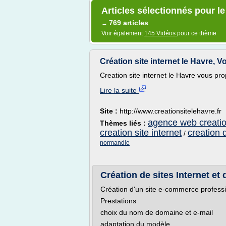
Articles sélectionnés pour l
769 articles
→
Voir également
145 Vidéos
pour ce thème
Création site internet le Havre,
Creation site internet le Havre vous pro
Lire la suite
Site :
http://www.creationsitelehavre.fr
agence web creation
Thèmes liés :
creation site internet
creation 
/
normandie
Création de sites Internet et
Création d'un site e-commerce profess
Prestations
choix du nom de domaine et e-mail
adaptation du modèle...