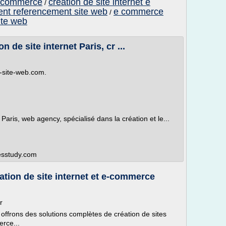
e commerce
creation de site internet e
/
nt referencement site web
e commerce
/
ite web
 de site internet Paris, cr ...
-site-web.com.
Paris, web agency, spécialisé dans la création et le...
gesstudy.com
tion de site internet et e-commerce
r
ffrons des solutions complètes de création de sites
erce...