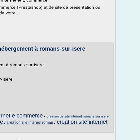
e internet et E commerce
commerce (Prestashop) et de site de présentation ou
e votre...
t hébergement à romans-sur-isere
ent à romans-sur-isere
-Isère
ternet e commerce
/
creation de site internet romans sur isere
ce
creation site internet
/
/
creation site internet roman