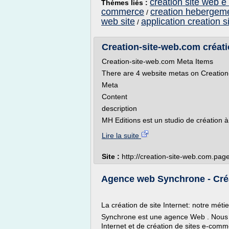
creation site web 
Thèmes liés :
commerce
creation hebergeme
/
web site
application creation s
/
Creation-site-web.com création
Creation-site-web.com Meta Items
There are 4 website metas on Creation
Meta
Content
description
MH Editions est un studio de création à 
Lire la suite
Site :
http://creation-site-web.com.pa
Agence web Synchrone - Créa
La création de site Internet: notre métie
Synchrone est une agence Web . Nous o
Internet et de création de sites e-comm