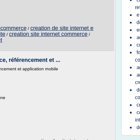
re
e
d
e commerce
creation de site internet e
/
e
te
creation site internet commerce
/
/
a
t
c
f
e, référencement et ...
c
a
ncement et application mobile
a
cr
d
c
ine
c
c
in
d