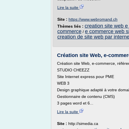
Lire la suite
Site :
https://www.webromand.ch
creation site web 
Thèmes liés :
commerce
e commerce web si
/
creation de site web par interne
Création site Web, e-commerc
Création site Web, e-commerce, référe
STUDIO CHEEZZ
Site Internet express pour PME
WEB 3
Design graphique adapté à votre doma
Gestionnaire de contenu (CMS)
3 pages word et 6...
Lire la suite
Site :
http://simedia.ca