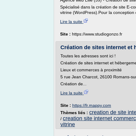
Agence web Lille (59) - Création de sit
Spécialisé dans la création de site E-
vitrine (WordPress).Pour la conception d
Lire la suite
Site :
https://www.studiogonzo.fr
Création de sites internet e
Toutes les adresses sont ici !
Création de sites internet et hébergem
Lieux et commerces à proximité
5 rue Jean Charcot, 26100 Romans-sur
Création de...
Lire la suite
Site :
https://fr.mappy.com
creation de site in
Thèmes liés :
creation site internet commer
/
vitrine