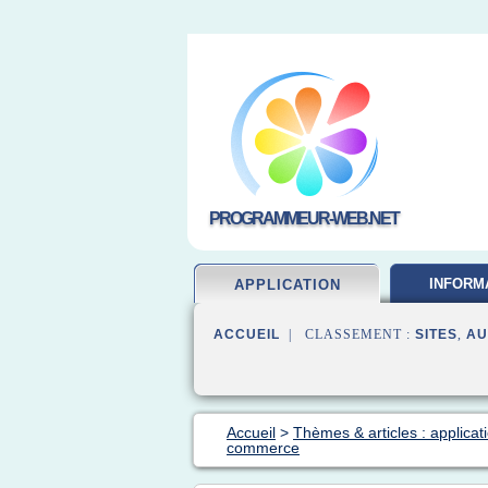
PROGRAMMEUR-WEB.NET
INFORM
APPLICATION
DEVELOP
ACCUEIL
| CLASSEMENT :
SITES
,
AU
Accueil
>
Thèmes & articles : applica
commerce