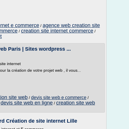
ternet e commerce
agence web creation site
/
commerce
creation site internet commerce
/
/
t
eb Paris | Sites wordpress ...
te internet
ur la création de votre projet web , il vous...
tion site web
devis site web e commerce
/
/
devis site web en ligne
creation site web
/
/
Création de site internet Lille