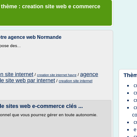
e thème : creation site web e commerce
 Votre agence web Normande
pose des...
 site internet
agence
/
/
Thèm
creation site internet havre
de site web par internet
/
creation site internet
c
c
c
 de sites web e-commerce clés ...
c
ionnel que vous pourrez gérer en toute autonomie.
c
c
e
c