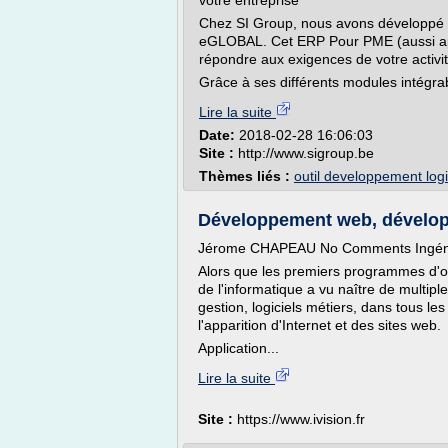
votre entreprise
Chez SI Group, nous avons développé 
eGLOBAL. Cet ERP Pour PME (aussi appe
répondre aux exigences de votre activit
Grâce à ses différents modules intégrabl
Lire la suite
Date:
2018-02-28 16:06:03
Site :
http://www.sigroup.be
Thèmes liés :
outil developpement logi
Développement web, développe
Jérome CHAPEAU No Comments Ingéni
Alors que les premiers programmes d'ord
de l'informatique a vu naître de multipl
gestion, logiciels métiers, dans tous le
l'apparition d'Internet et des sites web.
Application...
Lire la suite
Site :
https://www.ivision.fr