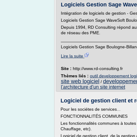
Logiciels Gestion Sage WaveS
Intégration de logiciels de gestion - Ge
Logiciels Gestion Sage WaveSoft Boulog
Depuis 1994, RD Consulting répond aux 
de réseau des PME.
_______________________________
Logiciels Gestion Sage Boulogne-Billanc
Lire la suite
Site :
http://www.rd-consulting.fr
Thèmes liés :
outil developpement logi
site web logiciel
developpement
/
l'architecture d'un site internet
Logiciel de gestion client et 
Pour les sociétes de services...
FONCTIONNALITÉS COMMUNES
Les fonctionnalités communes à toutes 
Chauffage, etc).
Logiciel de gestion client, de la gesti