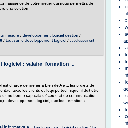
a connaissance de votre métier qui nous permettra de
d
ers une solution...
in
a
w
s
 sur mesure
/
developpement logiciel gestion
/
ue
/
tout sur le developpement logiciel
/
developpement
ap
a
t
l
ogiciel : salaire, formation ...
i
in
l
l est chargé de mener à bien de A à Z les projets de
ge
ntact avec les clients et l'équipe technique, il doit être
uve d'une bonne capacité d'écoute et de communication.
d
et développement logiciel, quelles formations...
w
l
c
in
l informatique
/
developpement logiciel gestion
/
tout