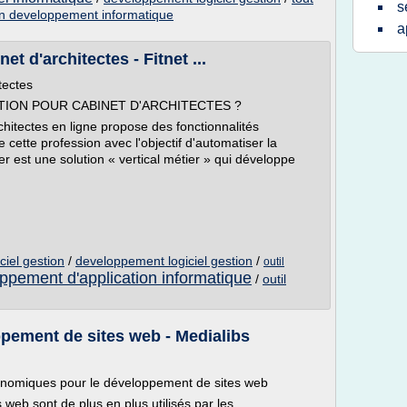
s
on developpement informatique
a
et d'architectes - Fitnet ...
tectes
STION POUR CABINET D'ARCHITECTES ?
chitectes en ligne propose des fonctionnalités
cette profession avec l'objectif d'automatiser la
r est une solution « vertical métier » qui développe
ciel gestion
/
developpement logiciel gestion
/
outil
ppement d'application informatique
/
outil
ppement de sites web - Medialibs
rgonomiques pour le développement de sites web
 web sont de plus en plus utilisés par les