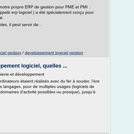
notre propre ERP de gestion pour PME et PMI :
lé erp logiciel ) a été spécialement conçu pour
é.
es, il peut servir de...
ciel gestion
/
developpement logiciel gestion
ment logiciel, quelles ...
erie et développement
inateurs étaient réalisés avec du fer à souder, l'ère
es langages, pour de multiples usages (logiciels de
s domaines d'activité possibles ou presque), jusqu'à