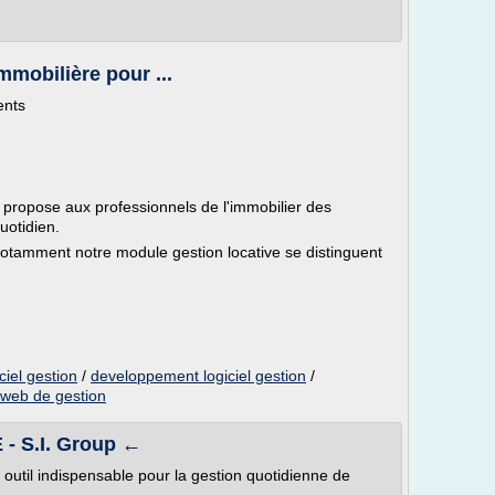
mmobilière pour ...
ents
ropose aux professionnels de l'immobilier des
quotidien.
 notamment notre module gestion locative se distinguent
ciel gestion
/
developpement logiciel gestion
/
 web de gestion
 - S.I. Group ←
 outil indispensable pour la gestion quotidienne de