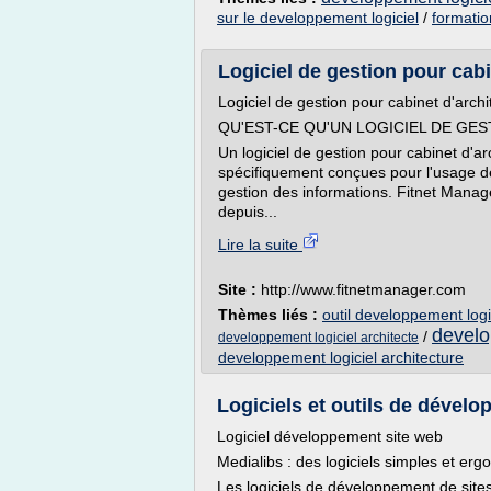
sur le developpement logiciel
/
formati
Logiciel de gestion pour cabin
Logiciel de gestion pour cabinet d'archi
QU'EST-CE QU'UN LOGICIEL DE GE
Un logiciel de gestion pour cabinet d'ar
spécifiquement conçues pour l'usage de 
gestion des informations. Fitnet Manage
depuis...
Lire la suite
Site :
http://www.fitnetmanager.com
Thèmes liés :
outil developpement logi
develo
/
developpement logiciel architecte
developpement logiciel architecture
Logiciels et outils de dévelo
Logiciel développement site web
Medialibs : des logiciels simples et e
Les logiciels de développement de sites