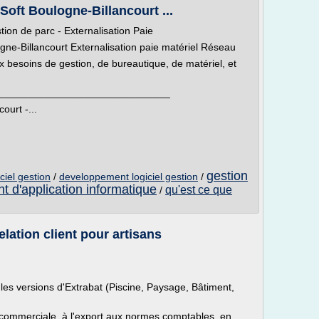
oft Boulogne-Billancourt ...
stion de parc - Externalisation Paie
ne-Billancourt Externalisation paie matériel Réseau
besoins de gestion, de bureautique, de matériel, et
______________________________
ourt -...
gestion
ciel gestion
/
developpement logiciel gestion
/
 d'application informatique
qu'est ce que
/
relation client pour artisans
les versions d'Extrabat (Piscine, Paysage, Bâtiment,
on commerciale, à l'export aux normes comptables, en