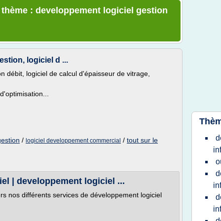
e thème : developpement logiciel gestion
tion, logiciel d ...
on débit, logiciel de calcul d'épaisseur de vitrage,
'optimisation...
Thèm
d
gestion
/
/
tout sur le
logiciel developpement commercial
in
o
d
l | developpement logiciel ...
in
ers nos différents services de développement logiciel
d
in
d