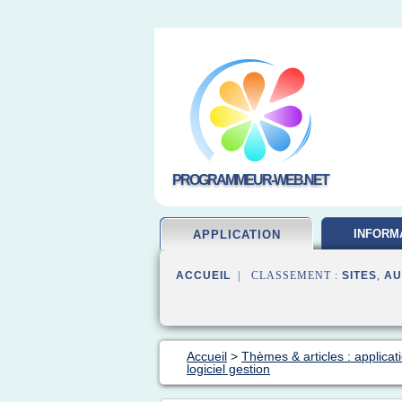
PROGRAMMEUR-WEB.NET
INFORM
APPLICATION
DEVELOP
ACCUEIL
| CLASSEMENT :
SITES
,
AU
Accueil
>
Thèmes & articles : applica
logiciel gestion