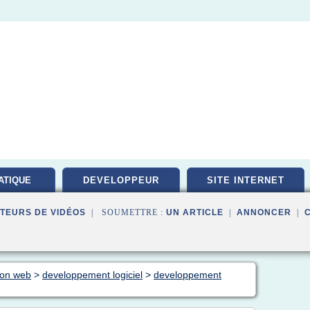
ATIQUE
DEVELOPPEUR
SITE INTERNET
PEMENT
TEURS DE VIDÉOS
| SOUMETTRE :
UN ARTICLE
|
ANNONCER
|
tion web
>
developpement logiciel
>
developpement