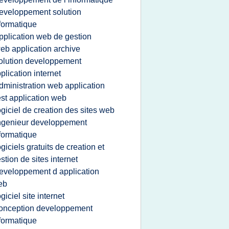
eveloppement solution
formatique
pplication web de gestion
eb application archive
olution developpement
plication internet
dministration web application
est application web
ogiciel de creation des sites web
ngenieur developpement
formatique
ogiciels gratuits de creation et
stion de sites internet
eveloppement d application
eb
ogiciel site internet
onception developpement
formatique