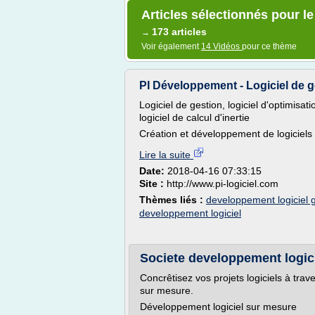
Articles sélectionnés pour l
173 articles
→
Voir également
14 Vidéos
pour ce thème
PI Développement - Logiciel de ges
Logiciel de gestion, logiciel d'optimisati
logiciel de calcul d'inertie
Création et développement de logiciels d
Lire la suite
Date:
2018-04-16 07:33:15
Site :
http://www.pi-logiciel.com
Thèmes liés :
developpement logiciel 
developpement logiciel
Societe developpement logicie
Concrêtisez vos projets logiciels à trav
sur mesure.
Développement logiciel sur mesure