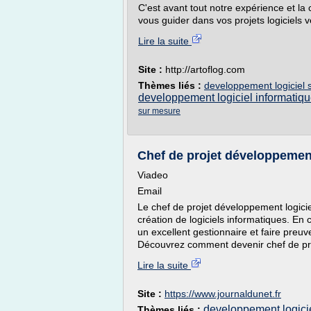
C'est avant tout notre expérience et l
vous guider dans vos projets logiciels v
Lire la suite
Site :
http://artoflog.com
Thèmes liés :
developpement logiciel
developpement logiciel informatiq
sur mesure
Chef de projet développement l
Viadeo
Email
Le chef de projet développement logicie
création de logiciels informatiques. En co
un excellent gestionnaire et faire pre
Découvrez comment devenir chef de proj
Lire la suite
Site :
https://www.journaldunet.fr
developpement logicie
Thèmes liés :