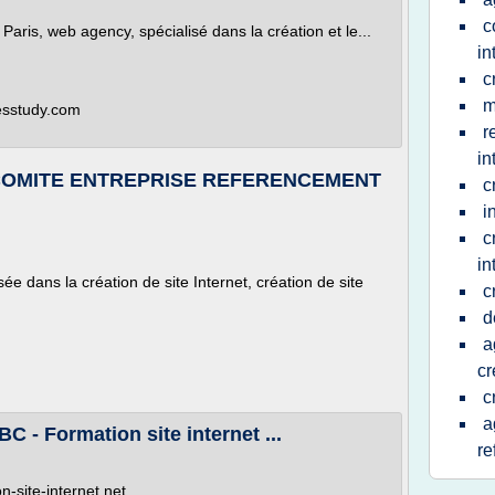
c
Paris, web agency, spécialisé dans la création et le...
in
c
m
gesstudy.com
r
in
 COMITE ENTREPRISE REFERENCEMENT
c
i
c
in
e dans la création de site Internet, création de site
c
d
a
cr
c
a
C - Formation site internet ...
re
-site-internet.net.