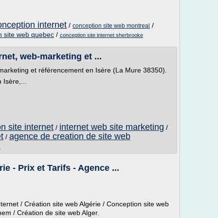
onception internet
/
/
conception site web montreal
n site web quebec
/
conception site internet sherbrooke
rnet, web-marketing et ...
-marketing et référencement en Isère (La Mure 38350).
Isère,...
 site internet
internet web site marketing
/
/
t
agence de creation de site web
/
e
 - Prix et Tarifs - Agence ...
ernet / Création site web Algérie / Conception site web
em / Création de site web Alger.