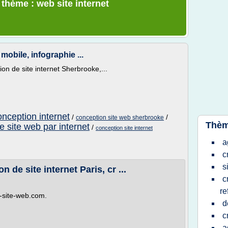
 thème : web site internet
mobile, infographie ...
on de site internet Sherbrooke,...
onception internet
/
/
conception site web sherbrooke
Thèm
e site web par internet
/
conception site internet
a
c
s
 de site internet Paris, cr ...
c
re
-site-web.com.
d
c
a