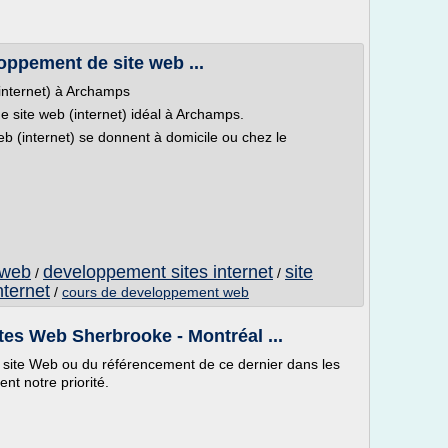
oppement de site web ...
internet) à Archamps
 site web (internet) idéal à Archamps.
 (internet) se donnent à domicile ou chez le
 web
developpement sites internet
site
/
/
nternet
/
cours de developpement web
tes Web Sherbrooke - Montréal ...
e site Web ou du référencement de ce dernier dans les
nt notre priorité.