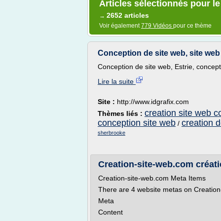
Articles sélectionnés pour le
2652 articles
→
Voir également
779 Vidéos
pour ce thème
Conception de site web, site web 
Conception de site web, Estrie, concepti
Lire la suite
Site :
http://www.idgrafix.com
creation site web c
Thèmes liés :
conception site web
creation d
/
sherbrooke
Creation-site-web.com création
Creation-site-web.com Meta Items
There are 4 website metas on Creation
Meta
Content