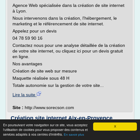
Agence Web spécialisée dans la création de site internet
à Lyon.
Nous intervenons dans la création, l'hébergement, le
marketing et le référencement de site internet.
Appelez pour un devis
04 78 59 90 16
Contactez nous pour une analyse détaillée de la création
de votre site internet, ou cliquez ici pour un devis gratuit
en ligne.
Nos avantages
Création de site web sur mesure
Maquette réalisée sous 48 H
Totale autonomie sur la gestion de votre site...
Lire la suite
Site :
http://www.sorecson.com
Création site internet Aix-en-Provence
Marseille, site web ...
En poursuivant votre navigation sur ce site, vous acceptez
X
l'utilisation de cookies pour vous proposer des contenus et
Création site internet Aix en provence - Marseille - Lyon
services adaptés à vos centres d'intérêts.
En savoir plus
Site e-commerce - Site vitrine - Portail web