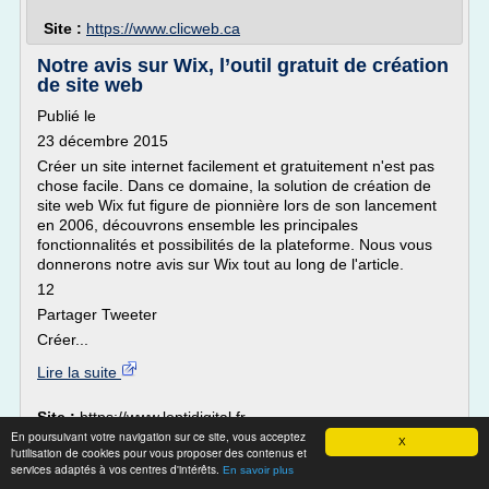
Site :
https://www.clicweb.ca
Notre avis sur Wix, l’outil gratuit de création
de site web
Publié le
23 décembre 2015
Créer un site internet facilement et gratuitement n'est pas
chose facile. Dans ce domaine, la solution de création de
site web Wix fut figure de pionnière lors de son lancement
en 2006, découvrons ensemble les principales
fonctionnalités et possibilités de la plateforme. Nous vous
donnerons notre avis sur Wix tout au long de l'article.
12
Partager Tweeter
Créer...
Lire la suite
Site :
https://www.leptidigital.fr
En poursuivant votre navigation sur ce site, vous acceptez
X
ARTSVERSUS | Création Référencement
l'utilisation de cookies pour vous proposer des contenus et
services adaptés à vos centres d'intérêts.
Site internet Web ...
En savoir plus