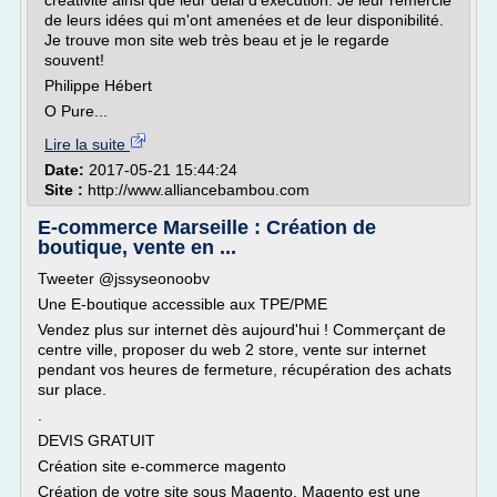
créativité ainsi que leur délai d'exécution. Je leur remercie
de leurs idées qui m'ont amenées et de leur disponibilité.
Je trouve mon site web très beau et je le regarde
souvent!
Philippe Hébert
O Pure...
Lire la suite
Date:
2017-05-21 15:44:24
Site :
http://www.alliancebambou.com
E-commerce Marseille : Création de
boutique, vente en ...
Tweeter @jssyseonoobv
Une E-boutique accessible aux TPE/PME
Vendez plus sur internet dès aujourd'hui ! Commerçant de
centre ville, proposer du web 2 store, vente sur internet
pendant vos heures de fermeture, récupération des achats
sur place.
.
DEVIS GRATUIT
Création site e-commerce magento
Création de votre site sous Magento. Magento est une