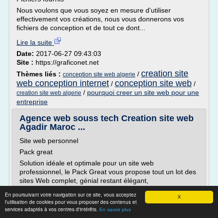
Nous voulons que vous soyez en mesure d'utiliser
effectivement vos créations, nous vous donnerons vos
fichiers de conception et de tout ce dont...
Lire la suite
Date:
2017-06-27 09:43:03
Site :
https://graficonet.net
creation site
Thèmes liés :
/
conception site web algerie
web conception internet
conception site web
/
/
/
pourquoi creer un site web pour une
creation site web algerie
entreprise
Agence web souss tech Creation site web
Agadir Maroc ...
Site web personnel
Pack great
Solution idéale et optimale pour un site web
professionnel, le Pack Great vous propose tout un lot des
sites Web complet, génial restant élégant,
Details
En poursuivant votre navigation sur ce site, vous acceptez
X
l'utilisation de cookies pour vous proposer des contenus et
Ultra
services adaptés à vos centres d'intérêts.
En savoir plus
Pour mieux maitrisé et adapté vos charges en terme de