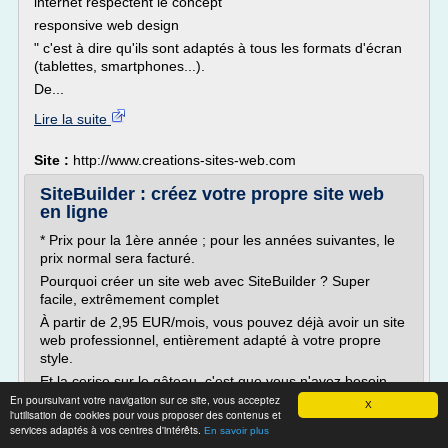
internet respectent le concept "
responsive web design
" c'est à dire qu'ils sont adaptés à tous les formats d'écran
(tablettes, smartphones...).
De...
Lire la suite
Site :
http://www.creations-sites-web.com
SiteBuilder : créez votre propre site web
en ligne
* Prix pour la 1ère année ; pour les années suivantes, le
prix normal sera facturé.
Pourquoi créer un site web avec SiteBuilder ? Super
facile, extrêmement complet
À partir de 2,95 EUR/mois, vous pouvez déjà avoir un site
web professionnel, entièrement adapté à votre propre
style.
Et la cerise sur le gâteau, c'est que vous n'avez besoin
d'aucune connaissance en programmation.
En poursuivant votre navigation sur ce site, vous acceptez
X
l'utilisation de cookies pour vous proposer des contenus et
142 modèles uniques
services adaptés à vos centres d'intérêts.
En savoir plus
Découvrez nos 142 modèles