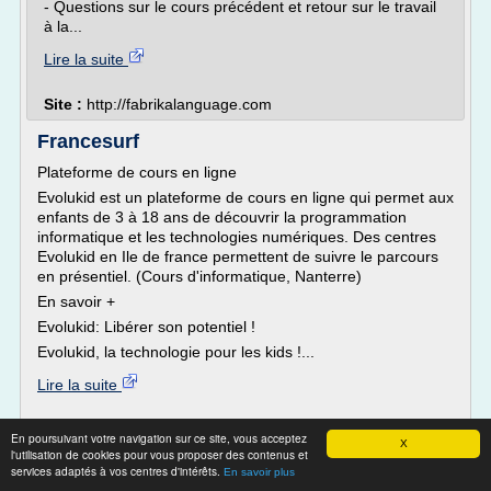
- Questions sur le cours précédent et retour sur le travail
à la...
Lire la suite
Site :
http://fabrikalanguage.com
Francesurf
Plateforme de cours en ligne
Evolukid est un plateforme de cours en ligne qui permet aux
enfants de 3 à 18 ans de découvrir la programmation
informatique et les technologies numériques. Des centres
Evolukid en Ile de france permettent de suivre le parcours
en présentiel. (Cours d'informatique, Nanterre)
En savoir +
Evolukid: Libérer son potentiel !
Evolukid, la technologie pour les kids !...
Lire la suite
Site :
http://www.francesurf.net
En poursuivant votre navigation sur ce site, vous acceptez
X
cours sur la creation d'un site
l'utilisation de cookies pour vous proposer des contenus et
Thèmes liés :
services adaptés à vos centres d'intérêts.
internet
En savoir plus
formation creation et gestion de site internet
/