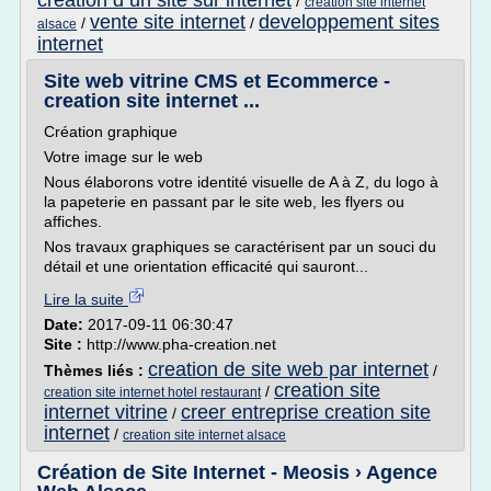
creation d un site sur internet
/
creation site internet
vente site internet
developpement sites
/
/
alsace
internet
Site web vitrine CMS et Ecommerce -
creation site internet ...
Création graphique
Votre image sur le web
Nous élaborons votre identité visuelle de A à Z, du logo à
la papeterie en passant par le site web, les flyers ou
affiches.
Nos travaux graphiques se caractérisent par un souci du
détail et une orientation efficacité qui sauront...
Lire la suite
Date:
2017-09-11 06:30:47
Site :
http://www.pha-creation.net
creation de site web par internet
Thèmes liés :
/
creation site
/
creation site internet hotel restaurant
internet vitrine
creer entreprise creation site
/
internet
/
creation site internet alsace
Création de Site Internet - Meosis › Agence