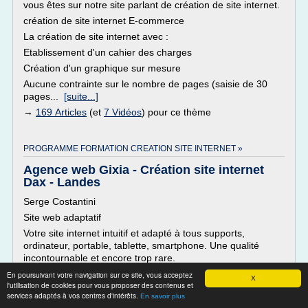
vous êtes sur notre site parlant de création de site internet.
création de site internet E-commerce
La création de site internet avec :
Etablissement d'un cahier des charges
Création d'un graphique sur mesure
Aucune contrainte sur le nombre de pages (saisie de 30
pages...
[suite...]
→
169 Articles
(et
7 Vidéos
) pour ce thème
PROGRAMME FORMATION CREATION SITE INTERNET »
Agence web Gixia - Création site internet
Dax - Landes
Serge Costantini
Site web adaptatif
Votre site internet intuitif et adapté à tous supports,
ordinateur, portable, tablette, smartphone. Une qualité
incontournable et encore trop rare.
Découvrir
En poursuivant votre navigation sur ce site, vous acceptez
X
l'utilisation de cookies pour vous proposer des contenus et
Administrable
services adaptés à vos centres d'intérêts.
En savoir plus
Aucune formation n'est nécessaire, tout est programmé sur