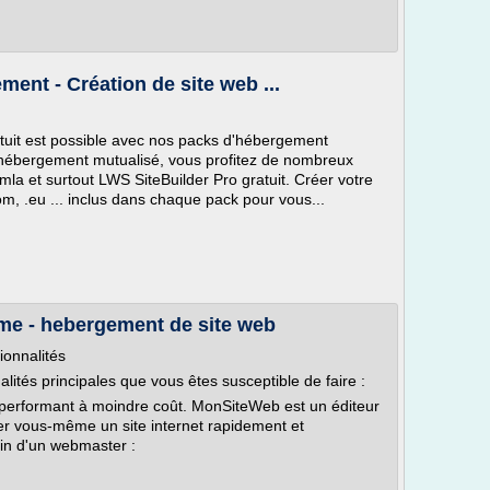
ement - Création de site web ...
atuit est possible avec nos packs d'hébergement
d'hébergement mutualisé, vous profitez de nombreux
mla et surtout LWS SiteBuilder Pro gratuit. Créer votre
om, .eu ... inclus dans chaque pack pour vous...
ême - hebergement de site web
ionnalités
lités principales que vous êtes susceptible de faire :
l performant à moindre coût. MonSiteWeb est un éditeur
éer vous-même un site internet rapidement et
in d'un webmaster :