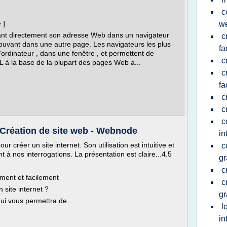
c
 ]
we
ant directement son adresse Web dans un navigateur
c
rouvant dans une autre page. Les navigateurs les plus
fa
d'ordinateur , dans une fenêtre , et permettent de
c
 à la base de la plupart des pages Web a...
c
fa
c
c
c
• Création de site web - Webnode
in
r créer un site internet. Son utilisation est intuitive et
c
 nos interrogations. La présentation est claire...4.5
gr
c
ement et facilement
c
site internet ?
gr
ui vous permettra de...
l
in