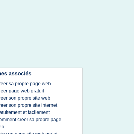
es associés
reer sa propre page web
reer page web gratuit
reer son propre site web
reer son propre site internet
atuitement et facilement
omment creer sa propre page
eb
ise en page site web gratuit