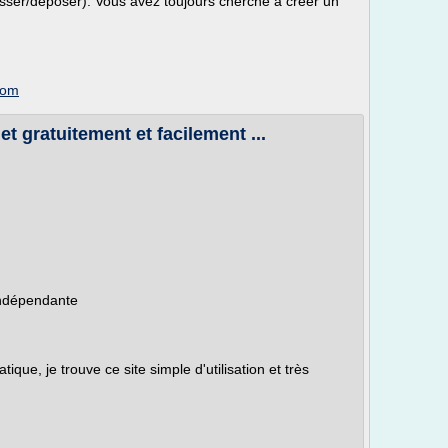
lisser/deposer). Vous avez toujours cherche a creer un
com
t gratuitement et facilement ...
indépendante
que, je trouve ce site simple d'utilisation et très