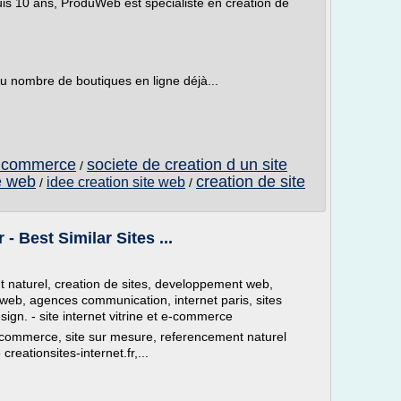
is 10 ans, ProduWeb est spécialiste en création de
au nombre de boutiques en ligne déjà...
e commerce
societe de creation d un site
/
e web
creation de site
idee creation site web
/
/
- Best Similar Sites ...
nt naturel, creation de sites, developpement web,
s web, agences communication, internet paris, sites
gn. - site internet vitrine et e-commerce
te e-commerce, site sur mesure, referencement naturel
reationsites-internet.fr,...