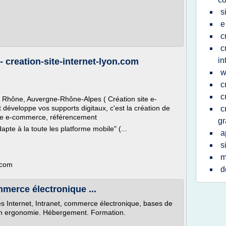
s
e
c
c
in
 creation-site-internet-lyon.com
w
c
c
le Rhône, Auvergne-Rhône-Alpes ( Création site e-
développe vos supports digitaux, c'est la création de
c
site e-commerce, référencement
gr
apte à la toute les platforme mobile" (...
a
s
m
n.com
d
merce électronique ...
es Internet, Intranet, commerce électronique, bases de
en ergonomie. Hébergement. Formation.