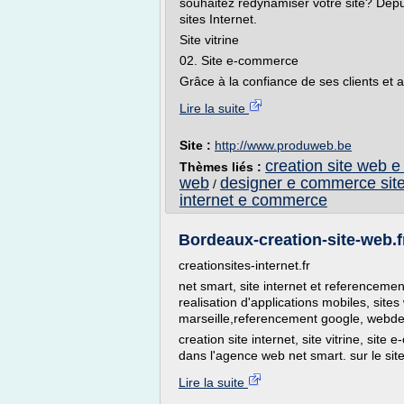
souhaitez redynamiser votre site? Depu
sites Internet.
Site vitrine
02. Site e-commerce
Grâce à la confiance de ses clients et 
Lire la suite
Site :
http://www.produweb.be
creation site web 
Thèmes liés :
web
designer e commerce sit
/
internet e commerce
Bordeaux-creation-site-web.fr 
creationsites-internet.fr
net smart, site internet et referenceme
realisation d'applications mobiles, site
marseille,referencement google, webdesi
creation site internet, site vitrine, si
dans l'agence web net smart. sur le site c
Lire la suite