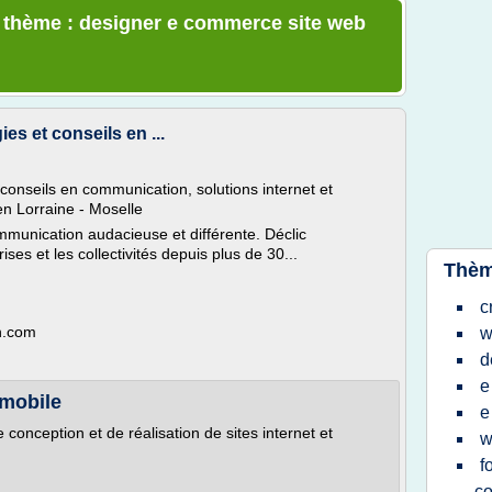
e thème : designer e commerce site web
s et conseils en ...
onseils en communication, solutions internet et
en Lorraine - Moselle
mmunication audacieuse et différente. Déclic
s et les collectivités depuis plus de 30...
Thèm
c
n.com
w
d
e
mobile
e
onception et de réalisation de sites internet et
w
f
c