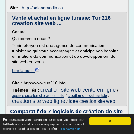
Site :
http://oolongmedia.ca
Vente et achat en ligne tunisie: Tun216
creation site web ...
Contact
Qui sommes nous ?
Tuninfoforyou est une agence de communication
tunisienne qui vous accompagne et anticipe vos besoins
en matière de communication et de développement de
site web en vous...
Lire la suite
Site :
http://www.tun216.info
creation site web vente en ligne
Thèmes liés :
/
/
/
agence creation site web tunisie
creation site web tunisie
creation site web ligne
idee creation site web
/
Comparatif de 7 logiciels de création de site
web (et ...
En poursuivant votre navigation sur ce site, vous acceptez
X
l'utilisation de cookies pour vous proposer des contenus et
Comparatif de 8 logiciels de création de site web (et tests
services adaptés à vos centres d'intérêts.
En savoir plus
détaillés)