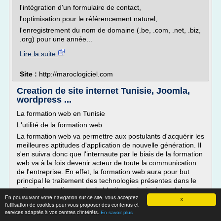
l'intégration d'un formulaire de contact,
l'optimisation pour le référencement naturel,
l'enregistrement du nom de domaine (.be, .com, .net, .biz,
.org) pour une année...
Lire la suite
Site :
http://maroclogiciel.com
Creation de site internet Tunisie, Joomla,
wordpress ...
La formation web en Tunisie
L'utilité de la formation web
La formation web va permettre aux postulants d'acquérir les
meilleures aptitudes d'application de nouvelle génération. Il
s'en suivra donc que l'internaute par le biais de la formation
web va à la fois devenir acteur de toute la communication
de l'entreprise. En effet, la formation web aura pour but
principal le traitement des technologies présentes dans le
milieu informatique actuel et traitera principalement des
En poursuivant votre navigation sur ce site, vous acceptez
aspects d'administration sécurisée, de la création de sites
X
l'utilisation de cookies pour vous proposer des contenus et
professionnels et de la gestion de contenu en plus des
services adaptés à vos centres d'intérêts.
En savoir plus
langages web.