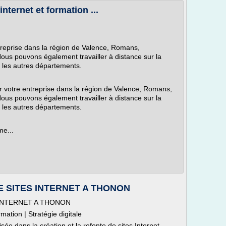
nternet et formation ...
ntreprise dans la région de Valence, Romans,
ous pouvons également travailler à distance sur la
us les autres départements.
ur votre entreprise dans la région de Valence, Romans,
ous pouvons également travailler à distance sur la
us les autres départements.
me...
E SITES INTERNET A THONON
 INTERNET A THONON
ation | Stratégie digitale
 dans la création et la refonte de sites Internet,