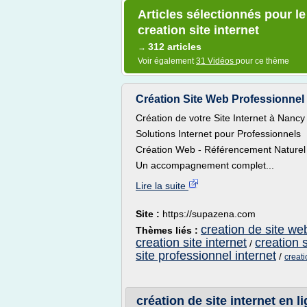
Articles sélectionnés pour l
creation site internet
312 articles
→
Voir également
31 Vidéos
pour ce thème
Création Site Web Professionnel
Création de votre Site Internet à Nancy
Solutions Internet pour Professionnels
Création Web - Référencement Naturel
Un accompagnement complet...
Lire la suite
Site :
https://supazena.com
creation de site we
Thèmes liés :
creation site internet
creation 
/
site professionnel internet
/
creati
création de site internet en li