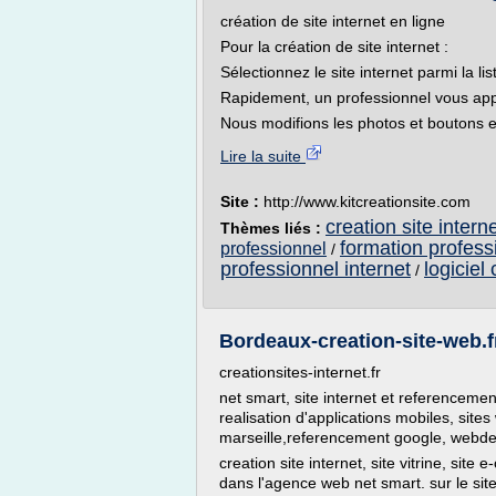
création de site internet en ligne
Pour la création de site internet :
Sélectionnez le site internet parmi la lis
Rapidement, un professionnel vous appe
Nous modifions les photos et boutons en
Lire la suite
Site :
http://www.kitcreationsite.com
creation site intern
Thèmes liés :
formation professi
professionnel
/
professionnel internet
logiciel 
/
Bordeaux-creation-site-web.fr 
creationsites-internet.fr
net smart, site internet et referenceme
realisation d'applications mobiles, site
marseille,referencement google, webdesi
creation site internet, site vitrine, si
dans l'agence web net smart. sur le site c