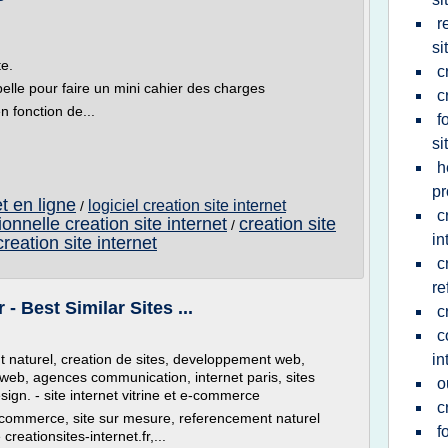
r
si
te.
c
lle pour faire un mini cahier des charges
c
 fonction de...
f
si
h
pr
et en ligne
logiciel creation site internet
/
c
onnelle creation site internet
creation site
/
in
creation site internet
c
re
- Best Similar Sites ...
c
c
nt naturel, creation de sites, developpement web,
in
s web, agences communication, internet paris, sites
o
gn. - site internet vitrine et e-commerce
c
te e-commerce, site sur mesure, referencement naturel
f
reationsites-internet.fr,...