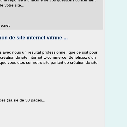
r une réponse à chacune de vos questions concernant
 votre site...
ue.net
n de site internet vitrine ...
sez avec nous un résultat professionnel, que ce soit pour
de création de site internet E-commerce. Bénéficiez d'un
e vous êtes sur notre site parlant de création de site
es (saisie de 30 pages...