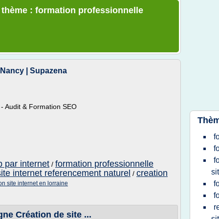
e thème : formation professionnelle
 Nancy | Supazena
 - Audit & Formation SEO
Thèm
f
f
f
b par internet
formation professionnelle
/
si
site internet referencement naturel
creation
/
f
on site internet en lorraine
f
r
gne Création de site ...
si