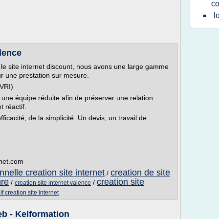
c
l
alence
t le site internet discount, nous avons une large gamme
r une prestation sur mesure.
(VRI)
 une équipe réduite afin de préserver une relation
t réactif.
icacité, de la simplicité. Un devis, un travail de
rnet.com
nelle creation site internet
creation de site
/
ure
creation site
/
/
creation site internet valence
f creation site internet
eb - Kelformation