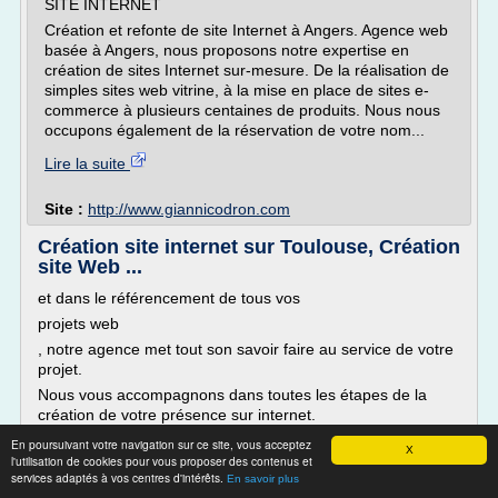
SITE INTERNET
Création et refonte de site Internet à Angers. Agence web
basée à Angers, nous proposons notre expertise en
création de sites Internet sur-mesure. De la réalisation de
simples sites web vitrine, à la mise en place de sites e-
commerce à plusieurs centaines de produits. Nous nous
occupons également de la réservation de votre nom...
Lire la suite
Site :
http://www.giannicodron.com
Création site internet sur Toulouse, Création
site Web ...
et dans le référencement de tous vos
projets web
, notre agence met tout son savoir faire au service de votre
projet.
Nous vous accompagnons dans toutes les étapes de la
création de votre présence sur internet.
Nous vous aidons à affiner votre projet, à éviter certains
En poursuivant votre navigation sur ce site, vous acceptez
X
écueils, à faire les bons choix.
l'utilisation de cookies pour vous proposer des contenus et
services adaptés à vos centres d'intérêts.
En savoir plus
La création d'un...