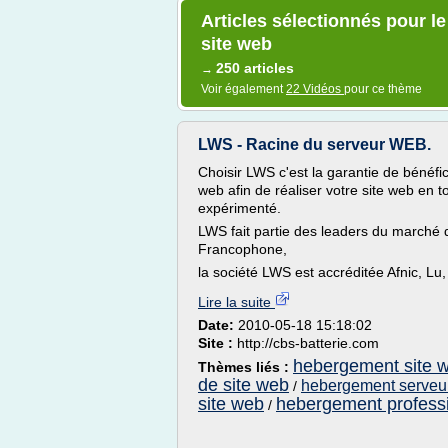
Articles sélectionnés pour 
site web
250 articles
→
Voir également
22 Vidéos
pour ce thème
LWS - Racine du serveur WEB.
Choisir LWS c'est la garantie de bénéfi
web afin de réaliser votre site web en 
expérimenté.
LWS fait partie des leaders du march
Francophone,
la société LWS est accréditée Afnic, Lu,
Lire la suite
Date:
2010-05-18 15:18:02
Site :
http://cbs-batterie.com
hebergement site 
Thèmes liés :
de site web
hebergement serveu
/
site web
hebergement professi
/