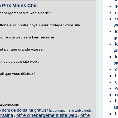
e Prix Moins Cher
s
o
r hebergement site web algerie?
s
ons à jour notre noyau pour protéger votre site.
w
l
otre site web sera bien sécurisé .
gr
l
sent par une grande vitesse.
pr
l
nes de votre site web .
s
o
il que vous désirez !
h
o
w
c
h
algerie.com
si
 nom de domaine gratuit
/
hebergement site web algerie
h
omaine
offre d'hebergement site web
offre
/
/