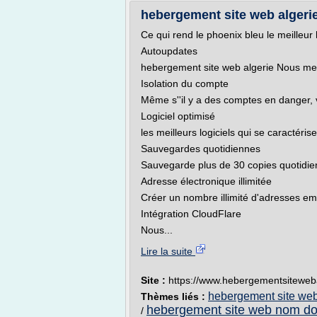
hebergement site web algeri
Ce qui rend le phoenix bleu le meilleu
Autoupdates
hebergement site web algerie Nous mett
Isolation du compte
Même s''il y a des comptes en danger, v
Logiciel optimisé
les meilleurs logiciels qui se caractéri
Sauvegardes quotidiennes
Sauvegarde plus de 30 copies quotidien
Adresse électronique illimitée
Créer un nombre illimité d'adresses ema
Intégration CloudFlare
Nous...
Lire la suite
Site :
https://www.hebergementsiteweb
hebergement site web
Thèmes liés :
hebergement site web nom d
/