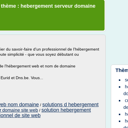
le thème : hebergement serveur domaine
cier du savoir-faire d'un professionnel de l'hébergement
toute simplicité - que vous soyez débutant ou
é de l'hébergement web et nom de domaine
Thèm
 Eurid et Dns.be. Vous...
s
h
d
c
web nom domaine
solutions d hebergement
/
d
solution hebergement
r domaine site web
/
h
onnel de site web
h
do