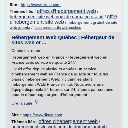
Site :
https://www.likuid.com
offres d'hebergement web
Thèmes liés :
/
offre
hebergement site web nom de domaine gratuit
/
d'hebergement site web
/
hebergement gratuit de site
web joomla
/
hebergement site web quebec
Hébergement Web Québec | Hébergeur de
sites web et ...
Contactez-nous
Hébergement web en France - Hébergement web en
France avec service de qualité 24/7
Likuid offre depuis plusieurs années un service
d'hébergement web en France de qualité sur tous les
plans d'hébergement Web, incluant les plans
hébergement WEB France illimité. Nous avons une
équipe disponible 24 heures sur 24, 7 jours par semaine
pour le dépannage urgent d'hébergement...
Lire la suite
Site :
https://www.likuid.com
offres d'hebergement web
Thèmes liés :
/
hebergement site web nom de domaine gratuit
/