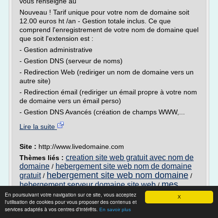
vous renseigne au
Nouveau ! Tarif unique pour votre nom de domaine soit
12.00 euros ht /an - Gestion totale inclus. Ce que
comprend l'enregistrement de votre nom de domaine quel
que soit l'extension est :
- Gestion administrative
- Gestion DNS (serveur de noms)
- Redirection Web (rediriger un nom de domaine vers un
autre site)
- Redirection émail (rediriger un émail propre à votre nom
de domaine vers un émail perso)
- Gestion DNS Avancés (création de champs WWW,...
Lire la suite
Site :
http://www.livedomaine.com
creation site web gratuit avec nom de
Thèmes liés :
domaine
hebergement site web nom de domaine
/
hebergement site web nom domaine
gratuit
/
/
mes
hebergement serveur domaine site web
/
conseil creation d un site web
En poursuivant votre navigation sur ce site, vous acceptez
X
l'utilisation de cookies pour vous proposer des contenus et
services adaptés à vos centres d'intérêts.
Hébergement Web 2016-2017: Les meilleurs
En savoir plus