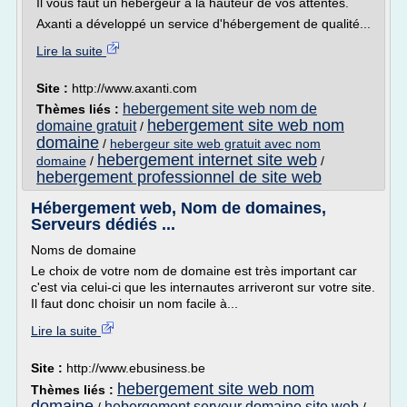
Il vous faut un hébergeur à la hauteur de vos attentes.
Axanti a développé un service d'hébergement de qualité...
Lire la suite
Site :
http://www.axanti.com
hebergement site web nom de
Thèmes liés :
hebergement site web nom
domaine gratuit
/
domaine
/
hebergeur site web gratuit avec nom
hebergement internet site web
domaine
/
/
hebergement professionnel de site web
Hébergement web, Nom de domaines,
Serveurs dédiés ...
Noms de domaine
Le choix de votre nom de domaine est très important car
c'est via celui-ci que les internautes arriveront sur votre site.
Il faut donc choisir un nom facile à...
Lire la suite
Site :
http://www.ebusiness.be
hebergement site web nom
Thèmes liés :
domaine
hebergement serveur domaine site web