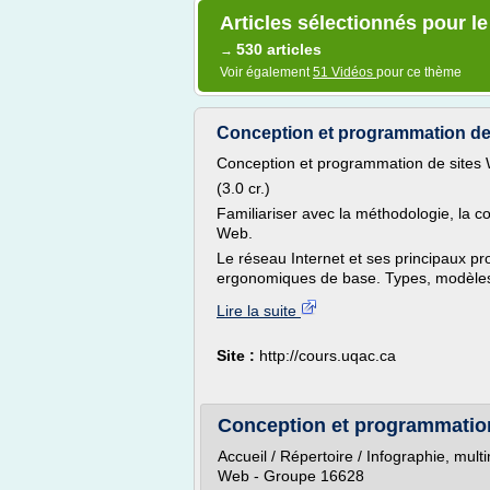
Articles sélectionnés pour l
530 articles
→
Voir également
51 Vidéos
pour ce thème
Conception et programmation de s
Conception et programmation de sites
(3.0 cr.)
Familiariser avec la méthodologie, la c
Web.
Le réseau Internet et ses principaux p
ergonomiques de base. Types, modèles e
Lire la suite
Site :
http://cours.uqac.ca
Conception et programmation
Accueil / Répertoire / Infographie, mul
Web - Groupe 16628