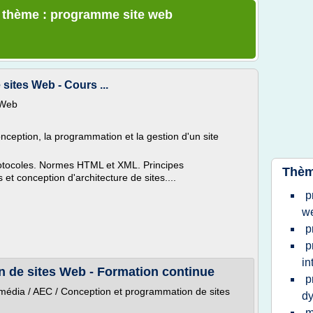
e thème : programme site web
ites Web - Cours ...
 Web
onception, la programmation et la gestion d'un site
rotocoles. Normes HTML et XML. Principes
Thèm
t conception d'architecture de sites....
p
w
p
p
in
 de sites Web - Formation continue
p
timédia / AEC / Conception et programmation de sites
d
m