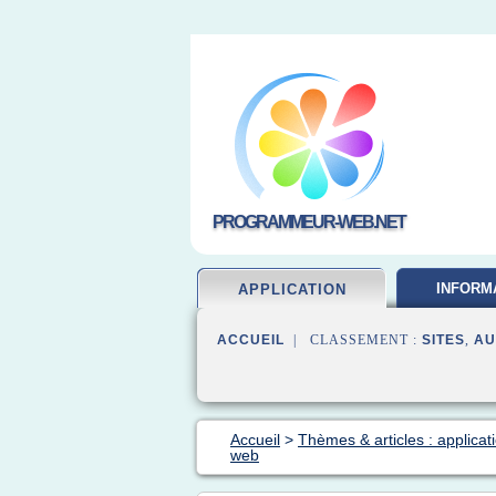
PROGRAMMEUR-WEB.NET
INFORM
APPLICATION
DEVELOP
ACCUEIL
| CLASSEMENT :
SITES
,
AU
Accueil
>
Thèmes & articles : applica
web