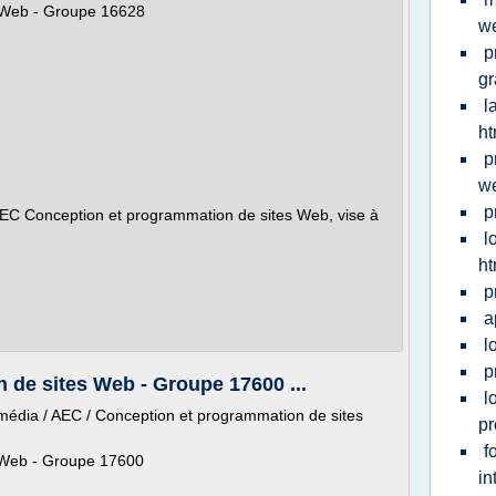
 Web - Groupe 16628
w
p
gr
l
ht
p
w
p
, AEC Conception et programmation de sites Web, vise à
l
ht
p
a
l
p
 de sites Web - Groupe 17600 ...
l
timédia / AEC / Conception et programmation de sites
pr
f
 Web - Groupe 17600
in