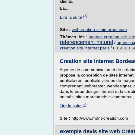
clients.
La...
Lire la suite
Site :
webcreation-siteinternet.com
Thèmes liés :
agence creation site inte
referencement naturel
/
agence cr
creation si
creation site internet paris
/
Creation site internet Borde
Agence de communication et de créatio
propose la conception de sites internet
publicitaires, publicité vitrines de mag
comprenant webmaster, webdesigner, dé
dans le beau design internet et la créati
animés, sites marchands e-commerce, logi
Lire la suite
Site :
http://www.mdnt-creation.com
exemple devis site web Créatio