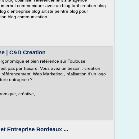
nt blog optimiser referencement site agence
nternet communiquer avec un blog tarif creation blog
log d'entreprise blog artiste peintre blog pour
tion blog communication...
use | C&D Creation
 ergonomique et bien référencé sur Toulouse!
n’est pas par hasard. Vous avez un besoin : création
re référencement, Web Marketing , réalisation d’un logo
ture entreprise ?
mique, créative,...
net Entreprise Bordeaux ...