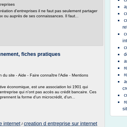
treprises
a
Création d'entreprises il ne faut pas seulement partager
c
ux ou auprès de ses connaissances. Il faut...
c
re
c
in
c
nement, fiches pratiques
d
a
r
r
n du site - Aide - Faire connaître l'Adie - Mentions
a
tiative économique, est une association loi 1901 qui
cr
entreprise qui n'ont pas accès au crédit bancaire. Ces
c
prennent la forme d'un microcrédit, d'un...
r
si
e internet
creation d entreprise sur internet
/