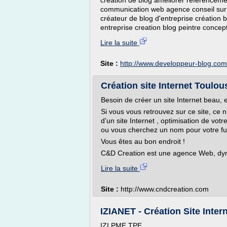
creation de blog améliorer référenceme
communication web agence conseil sur i
créateur de blog d'entreprise création b
entreprise creation blog peintre concep
Lire la suite
Site :
http://www.developpeur-blog.com
Création site Internet Toulo
Besoin de créer un site Internet beau,
Si vous vous retrouvez sur ce site, ce 
d’un site Internet , optimisation de vot
ou vous cherchez un nom pour votre fu
Vous êtes au bon endroit !
C&D Creation est une agence Web, dyna
Lire la suite
Site :
http://www.cndcreation.com
IZIANET - Création Site Inter
IZI PME TPE