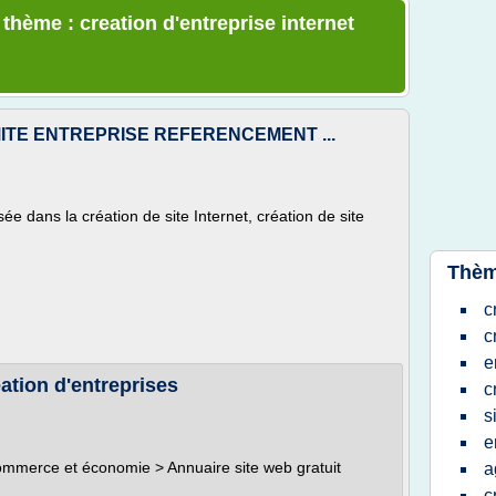
 thème : creation d'entreprise internet
ITE ENTREPRISE REFERENCEMENT ...
e dans la création de site Internet, création de site
Thèm
c
c
e
ation d'entreprises
c
s
e
Commerce et économie > Annuaire site web gratuit
a
c