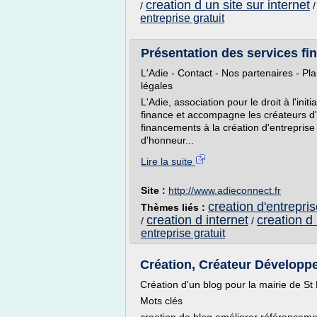
creation d un site sur internet
/
entreprise gratuit
Présentation des services fin
L'Adie - Contact - Nos partenaires - Pla
légales
L'Adie, association pour le droit à l'ini
finance et accompagne les créateurs d'
financements à la création d'entreprise
d'honneur...
Lire la suite
Site :
http://www.adieconnect.fr
creation d'entrepris
Thèmes liés :
creation d internet
creation d 
/
/
entreprise gratuit
Création, Créateur Développe
Création d'un blog pour la mairie de St
Mots clés