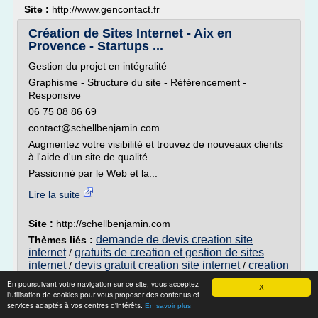
Site :
http://www.gencontact.fr
Création de Sites Internet - Aix en
Provence - Startups ...
Gestion du projet en intégralité
Graphisme - Structure du site - Référencement -
Responsive
06 75 08 86 69
contact@schellbenjamin.com
Augmentez votre visibilité et trouvez de nouveaux clients
à l'aide d'un site de qualité.
Passionné par le Web et la...
Lire la suite
Site :
http://schellbenjamin.com
demande de devis creation site
Thèmes liés :
internet
gratuits de creation et gestion de sites
/
internet
devis gratuit creation site internet
creation
/
/
creation et gestion
site internet entreprise gratuit
/
En poursuivant votre navigation sur ce site, vous acceptez
X
de sites internet
l'utilisation de cookies pour vous proposer des contenus et
services adaptés à vos centres d'intérêts.
En savoir plus
COMMENT DEVENIR DEVELOPPEUR WEB -