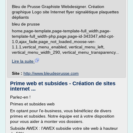
Bleu de Prusse Graphiste Webdesigner. Création
graphique Logo site Internet flyer signalétique plaquettes
dépliants
bleu de prusse
home,page-template,page-template-full_width,page-
template-full_width-php,page,page-id-343347,eltd-cpt-
1.0,ajax_fade,page_not_loaded,,moose-ver-
1.1.1,vertical_menu_enabled, vertical_menu_left,
vertical_menu_width_290, vertical_menu_transparency...
Lire la suite
Site :
http://www.bleudeprusse.com
Prime web et subsides - Création de sites
internet ...
Parlez-en !
Primes et subsides web
En optant pour l'e-business, vous bénéficiez de divers
primes et subsides. Notre équipe est à votre disposition
pour vous aider à monter vos dossiers.
Subside AWEX : l'AWEX subsidie votre site web à hauteur