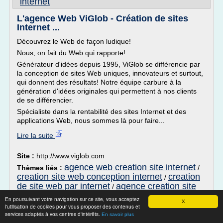
internet
L'agence Web ViGlob - Création de sites
Internet ...
Découvrez le Web de façon ludique!
Nous, on fait du Web qui rapporte!
Générateur d'idées depuis 1995, ViGlob se différencie par
la conception de sites Web uniques, innovateurs et surtout,
qui donnent des résultats! Notre équipe carbure à la
génération d'idées originales qui permettent à nos clients
de se différencier.
Spécialiste dans la rentabilité des sites Internet et des
applications Web, nous sommes là pour faire...
Lire la suite
Site :
http://www.viglob.com
agence web creation site internet
Thèmes liés :
/
creation site web conception internet
creation
/
de site web par internet
agence creation site
/
web
site internet ou site web
/
En poursuivant votre navigation sur ce site, vous acceptez
X
l'utilisation de cookies pour vous proposer des contenus et
Création de sites Internet à Grenoble -
services adaptés à vos centres d'intérêts.
En savoir plus
epixelic.com